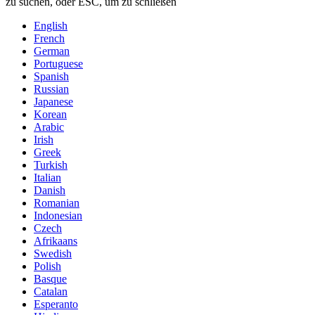
zu suchen, oder ESC, um zu schließen
English
French
German
Portuguese
Spanish
Russian
Japanese
Korean
Arabic
Irish
Greek
Turkish
Italian
Danish
Romanian
Indonesian
Czech
Afrikaans
Swedish
Polish
Basque
Catalan
Esperanto