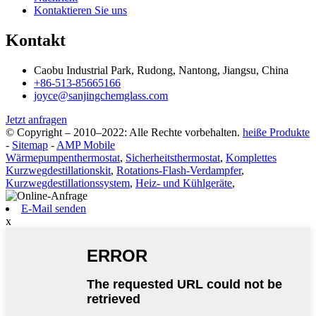
Kontaktieren Sie uns
Kontakt
Caobu Industrial Park, Rudong, Nantong, Jiangsu, China
+86-513-85665166
joyce@sanjingchemglass.com
Jetzt anfragen
© Copyright – 2010–2022: Alle Rechte vorbehalten.
heiße Produkte
-
Sitemap
-
AMP Mobile
Wärmepumpenthermostat
,
Sicherheitsthermostat
,
Komplettes
Kurzwegdestillationskit
,
Rotations-Flash-Verdampfer
,
Kurzwegdestillationssystem
,
Heiz- und Kühlgeräte
,
E-Mail senden
x