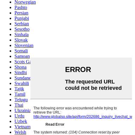
Norwegian
Pashto
Persian
Punjabi
Serbian
Sesotho
Sinhala
Slovak
Slovenian
Somali
Samoan
Scots Gaelic
Shona
Sindhi
Sundanese
Swahili
Tajik
Tamil
Telugu
Thai
Ukrainian
Urdu
Uzbek
Vietnamese
Welsh