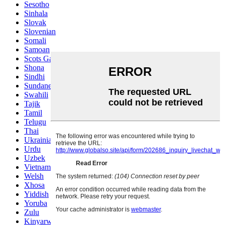
Sesotho
Sinhala
Slovak
Slovenian
Somali
Samoan
Scots Gaelic
Shona
Sindhi
Sundanese
Swahili
Tajik
Tamil
Telugu
Thai
Ukrainian
Urdu
Uzbek
Vietnamese
Welsh
Xhosa
Yiddish
Yoruba
Zulu
Kinyarwanda