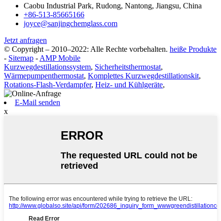
Caobu Industrial Park, Rudong, Nantong, Jiangsu, China
+86-513-85665166
joyce@sanjingchemglass.com
Jetzt anfragen
© Copyright – 2010–2022: Alle Rechte vorbehalten.
heiße Produkte
-
Sitemap
-
AMP Mobile
Kurzwegdestillationssystem
,
Sicherheitsthermostat
,
Wärmepumpenthermostat
,
Komplettes Kurzwegdestillationskit
,
Rotations-Flash-Verdampfer
,
Heiz- und Kühlgeräte
,
E-Mail senden
x